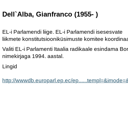
Dell`Alba, Gianfranco (1955- )
EL-i Parlamendi liige. EL-i Parlamendi isesesvate
liikmete konstitutsiooniküsimuste komitee koordinaa
Valiti EL-i Parlamenti Itaalia radikaale esindama Bo
nimekirjaga 1994. aastal.
Lingid
http://wwwdb.europarl.ep.ec/ep......templ=&imode=&