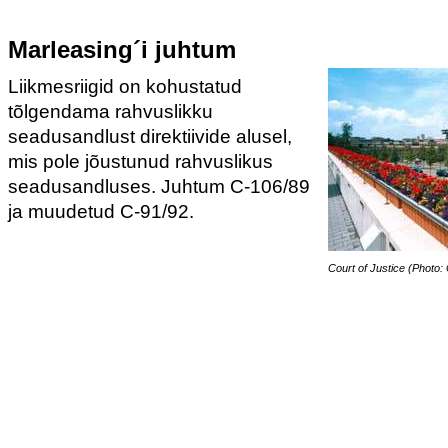
Marleasing´i juhtum
Liikmesriigid on kohustatud
tõlgendama rahvuslikku
seadusandlust direktiivide alusel,
mis pole jõustunud rahvuslikus
seadusandluses. Juhtum C-106/89
ja muudetud C-91/92.
Court of Justice (Photo: 