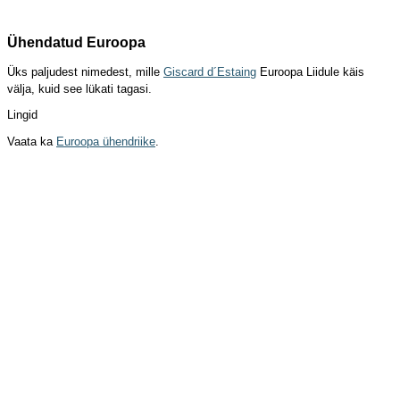
Ühendatud Euroopa
Üks paljudest nimedest, mille
Giscard d´Estaing
Euroopa Liidule käis
välja, kuid see lükati tagasi.
Lingid
Vaata ka
Euroopa ühendriike
.