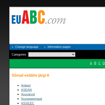
Change language
Information pages
Categories
A
B
C
D
Sõnad esitähe järgi A
Asbest
ASEAN
Asovärvid
Assigneeringud
ASSILEC