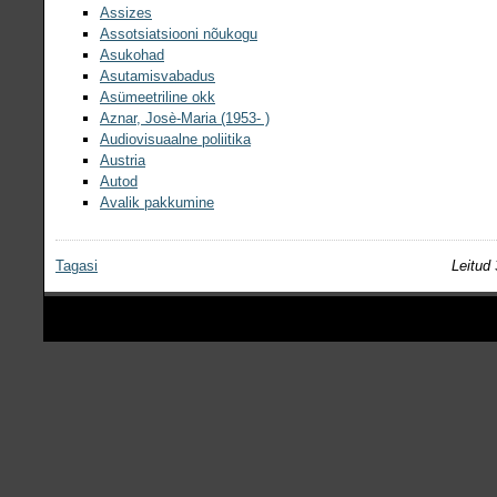
Assizes
Assotsiatsiooni nõukogu
Asukohad
Asutamisvabadus
Asümeetriline okk
Aznar, Josè-Maria (1953- )
Audiovisuaalne poliitika
Austria
Autod
Avalik pakkumine
Tagasi
Leitud 