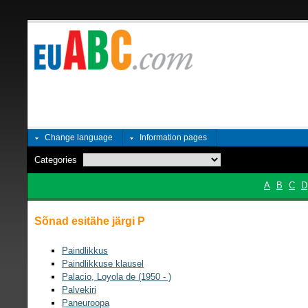
Change language
Information pages
Categories
A
B
C
D
Sõnad esitähe järgi P
Paindlikkus
Paindlikkuse klausel
Palacio, Loyola de (1950 - )
Palvekiri
Paneuroopa