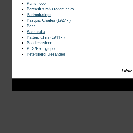
Pariisi lepe
Partnerlus rahu tagamiseks
Partnerluslepe
Pasqua, Charles (1927 - )
Pass
Passarelle
Patten, Chris (1944 - )
Peadirektsioon
PES/PSE grupp
Petersbergi ülesanded
Leitud