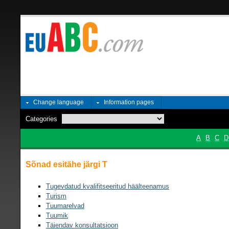
Change language
Information pages
Categories
A
B
C
D
Sõnad esitähe järgi T
Tugevdatud kvalifitseeritud häälteenamus
Turism
Tuumarelvad
Tuumik
Täiendav konsultatsioon