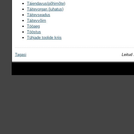
Täiendavus(põhimõte)
Täitevorgan (juhatus)
Täitevseadus
Täitevvõim
Tööaeg
Tööstus
Tühjade toolide kriis
Tagasi
Leitud 