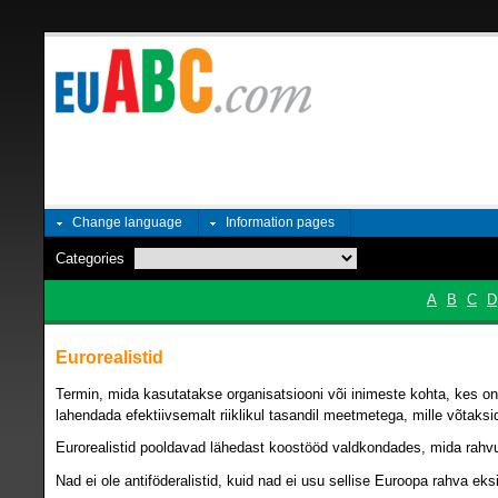
Change language
Information pages
Categories
A
B
C
D
Eurorealistid
Termin, mida kasutatakse organisatsiooni või inimeste kohta, kes on
lahendada efektiivsemalt riiklikul tasandil meetmetega, mille võtaks
Eurorealistid pooldavad lähedast koostööd valdkondades, mida rahvusp
Nad ei ole antiföderalistid, kuid nad ei usu sellise Euroopa rahva e