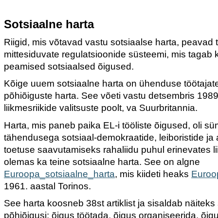
Sotsiaalne harta
Riigid, mis võtavad vastu sotsiaalse harta, peavad
mittesiduvate regulatsioonide süsteemi, mis tagab 
peamised sotsiaalsed õigused.
Kõige uuem sotsiaalne harta on ühenduse töötajate
põhiõiguste harta. See võeti vastu detsembris 1989
liikmesriikide valitsuste poolt, va Suurbritannia.
Harta, mis paneb paika EL-i tööliste õigused, oli s
tähendusega sotsiaal-demokraatide, leiboristide ja
toetuse saavutamiseks rahaliidu puhul erinevates li
olemas ka teine sotsiaalne harta. See on algne
Euroopa_sotsiaalne_harta
, mis kiideti heaks
Euroo
1961. aastal Torinos.
See harta koosneb 38st artiklist ja sisaldab näiteks 
põhiõigusi: õigus töötada, õigus organiseerida, õig