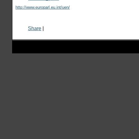
http://www.europarl.eu.int/uen/
Share
|