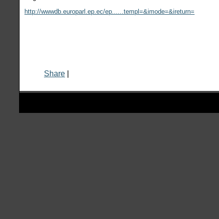
http://wwwdb.europarl.ep.ec/ep......templ=&imode=&ireturn=
Share
|