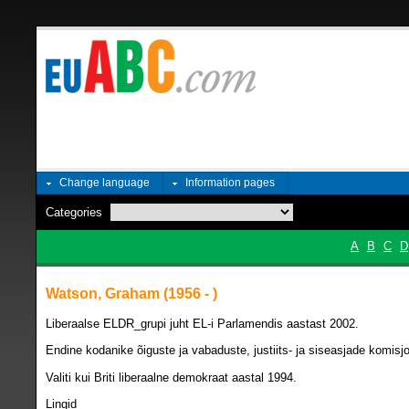
Change language
Information pages
Categories
A
B
C
D
Watson, Graham (1956 - )
Liberaalse ELDR_grupi juht EL-i Parlamendis aastast 2002.
Endine kodanike õiguste ja vabaduste, justiits- ja siseasjade komisj
Valiti kui Briti liberaalne demokraat aastal 1994.
Lingid