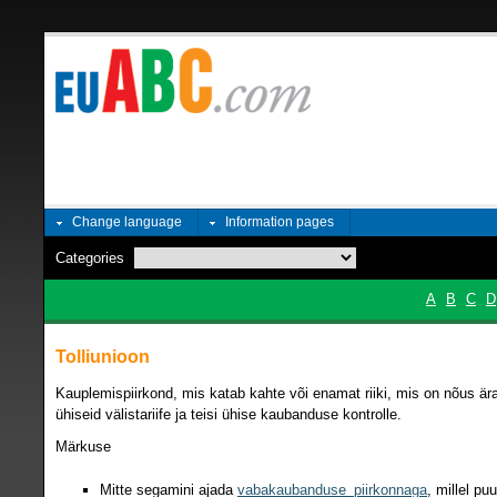
Change language
Information pages
Categories
A
B
C
D
Tolliunioon
Kauplemispiirkond, mis katab kahte või enamat riiki, mis on nõus är
ühiseid välistariife ja teisi ühise kaubanduse kontrolle.
Märkuse
Mitte segamini ajada
vabakaubanduse_piirkonnaga
, millel p