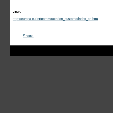
Lingid
http://europa.eu.int/comm/taxation_customs/index_en.htm
Share
|