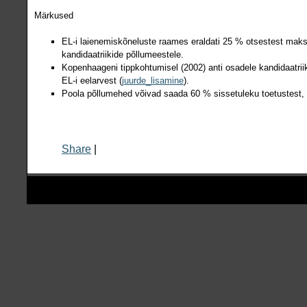
Märkused
EL-i laienemiskõneluste raames eraldati 25 % otsestest maks
kandidaatriikide põllumeestele.
Kopenhaageni tippkohtumisel (2002) anti osadele kandidaatriiki
EL-i eelarvest (
juurde_lisamine
).
Poola põllumehed võivad saada 60 % sissetuleku toetustest,
Share
|