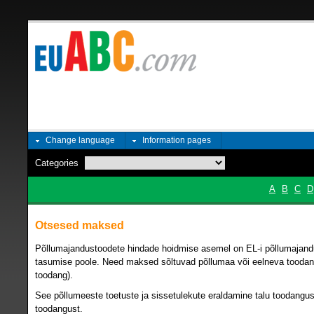
Change language
Information pages
Categories
A
B
C
D
Otsesed maksed
Põllumajandustoodete hindade hoidmise asemel on EL-i põllumajand
tasumise poole. Need maksed sõltuvad põllumaa või eelneva toodangu
toodang).
See põllumeeste toetuste ja sissetulekute eraldamine talu toodangust
toodangust.