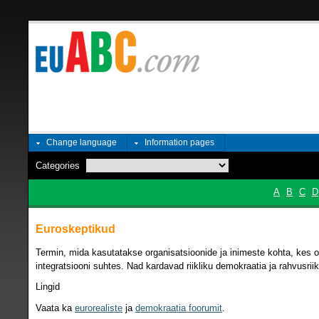
Change language
Information pages
Categories
A
B
C
D
Euroskeptikud
Termin, mida kasutatakse organisatsioonide ja inimeste kohta, kes on
integratsiooni suhtes. Nad kardavad riikliku demokraatia ja rahvusriik
Lingid
Vaata ka
eurorealiste
ja
demokraatia foorumit
.