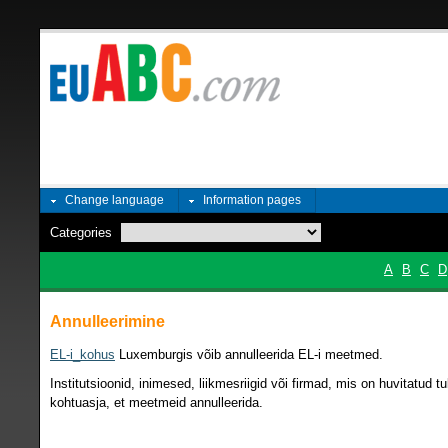
Change language
Information pages
Categories
A
B
C
D
Annulleerimine
EL-i_kohus
Luxemburgis võib annulleerida EL-i meetmed.
Institutsioonid, inimesed, liikmesriigid või firmad, mis on huvitatud 
kohtuasja, et meetmeid annulleerida.