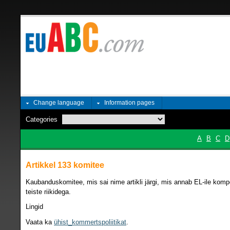
Change language
Information pages
Categories
A
B
C
D
Artikkel 133 komitee
Kaubanduskomitee, mis sai nime artikli järgi, mis annab EL-ile komp
teiste riikidega.
Lingid
Vaata ka
ühist_kommertspoliitikat
.