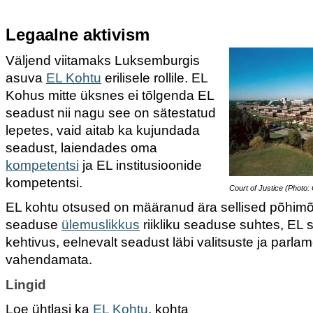
Legaalne aktivism
Väljend viitamaks Luksemburgis
asuva
EL Kohtu
erilisele rollile. EL
Kohus mitte üksnes ei tõlgenda EL
seadust nii nagu see on sätestatud
lepetes, vaid aitab ka kujundada
seadust, laiendades oma
kompetentsi
ja EL institusioonide
kompetentsi.
Court of Justice (Photo: 
EL kohtu otsused on määranud ära sellised põhimõ
seaduse
ülemuslikkus
riikliku seaduse suhtes, EL
kehtivus, eelnevalt seadust läbi valitsuste ja parla
vahendamata.
Lingid
Loe ühtlasi ka
EL Kohtu
. kohta