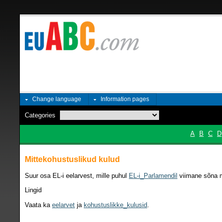
Change language
Information pages
Categories
A
B
C
D
Mittekohustuslikud kulud
Suur osa EL-i eelarvest, mille puhul
EL-i_Parlamendil
viimane sõna m
Lingid
Vaata ka
eelarvet
ja
kohustuslikke_kulusid
.