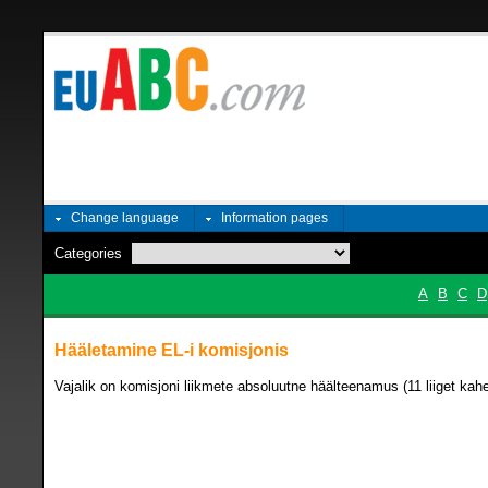
Change language
Information pages
Categories
A
B
C
D
Hääletamine EL-i komisjonis
Vajalik on komisjoni liikmete absoluutne häälteenamus (11 liiget ka