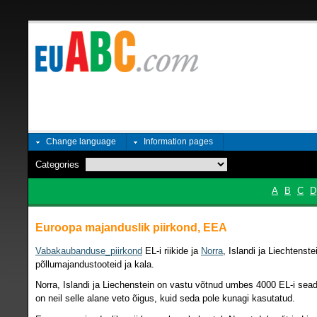
Change language
Information pages
Categories
A
B
C
D
Euroopa majanduslik piirkond, EEA
Vabakaubanduse_piirkond
EL-i riikide ja
Norra
, Islandi ja Liechtenst
põllumajandustooteid ja kala.
Norra, Islandi ja Liechenstein on vastu võtnud umbes 4000 EL-i sead
on neil selle alane veto õigus, kuid seda pole kunagi kasutatud.