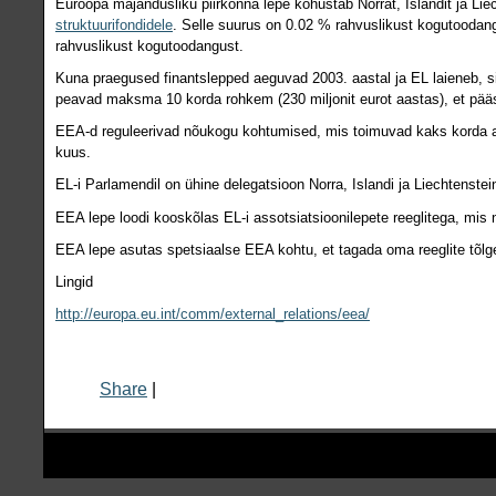
Euroopa majandusliku piirkonna lepe kohustab Norrat, Islandit ja L
struktuurifondidele
. Selle suurus on 0.02 % rahvuslikust kogutooda
rahvuslikust kogutoodangust.
Kuna praegused finantslepped aeguvad 2003. aastal ja EL laieneb, s
peavad maksma 10 korda rohkem (230 miljonit eurot aastas), et pääs
EEA-d reguleerivad nõukogu kohtumised, mis toimuvad kaks korda a
kuus.
EL-i Parlamendil on ühine delegatsioon Norra, Islandi ja Liechtenstei
EEA lepe loodi kooskõlas EL-i assotsiatsioonilepete reeglitega, mi
EEA lepe asutas spetsiaalse EEA kohtu, et tagada oma reeglite tõlge
Lingid
http://europa.eu.int/comm/external_relations/eea/
Share
|